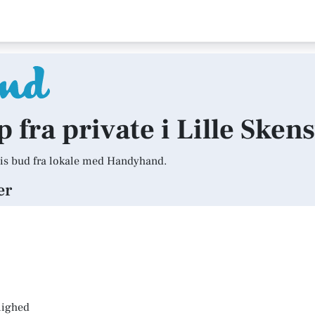
p fra private i Lille Sken
is bud fra lokale med Handyhand.
er
jlighed