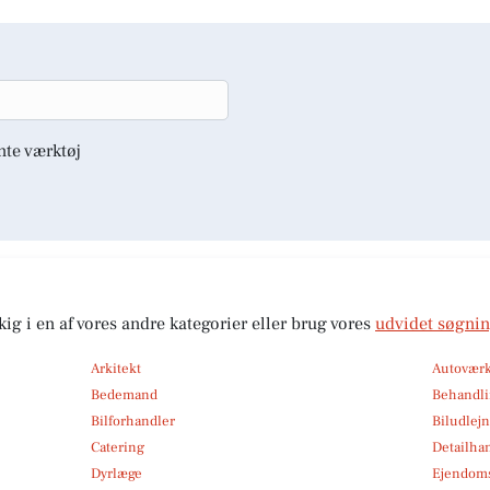
nte værktøj
kig i en af vores andre kategorier eller brug vores
udvidet søgni
Arkitekt
Autoværk
Bedemand
Behandli
Bilforhandler
Biludlej
Catering
Detailha
Dyrlæge
Ejendom