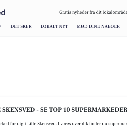
ed
Gratis nyheder fra
dit
lokalområde
V
DET SKER
LOKALT NYT
MØD DINE NABOER
 SKENSVED - SE TOP 10 SUPERMARKEDE
rked for dig i Lille Skensved. I vores overblik finder du superma