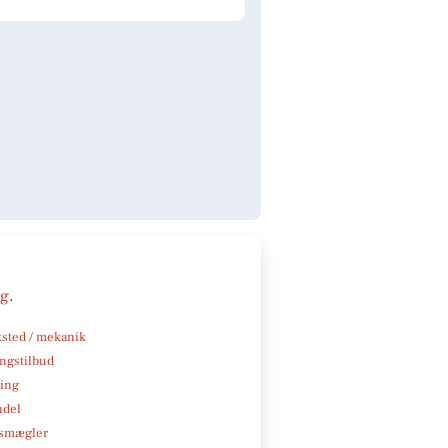
ng
.
sted / mekanik
ngstilbud
ning
ndel
smægler