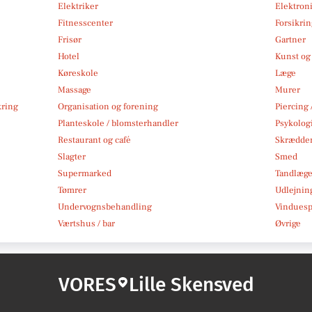
Elektriker
Elektroni
Fitnesscenter
Forsikri
Frisør
Gartner
Hotel
Kunst og 
Køreskole
Læge
Massage
Murer
kring
Organisation og forening
Piercing 
Planteskole / blomsterhandler
Psykolog
Restaurant og café
Skrædde
Slagter
Smed
Supermarked
Tandlæg
Tømrer
Udlejnin
Undervognsbehandling
Vindues
Værtshus / bar
Øvrige
VORES
Lille Skensved