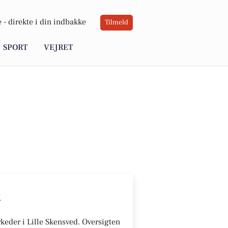
 -
direkte i din indbakke
Tilmeld
SPORT
VEJRET
R
rkeder i Lille Skensved. Oversigten