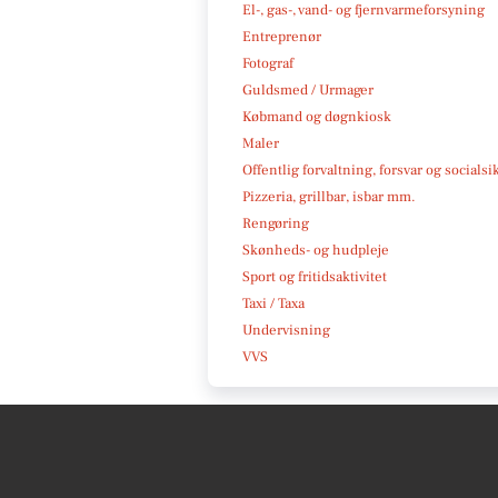
El-, gas-, vand- og fjernvarmeforsyning
Entreprenør
Fotograf
Guldsmed / Urmager
Købmand og døgnkiosk
Maler
Offentlig forvaltning, forsvar og socialsi
Pizzeria, grillbar, isbar mm.
Rengøring
Skønheds- og hudpleje
Sport og fritidsaktivitet
Taxi / Taxa
Undervisning
VVS