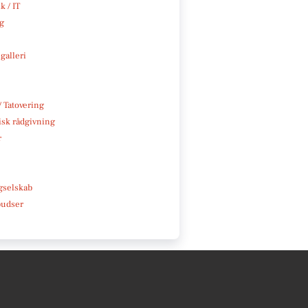
k / IT
ng
galleri
/ Tatovering
isk rådgivning
r
e
gselskab
pudser