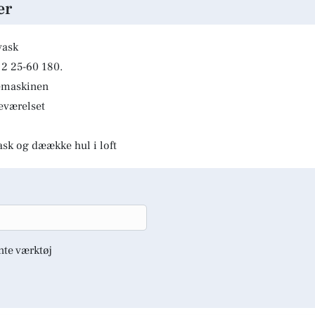
er
vask
2 25-60 180.
kemaskinen
deværelset
ask og dæække hul i loft
nte værktøj