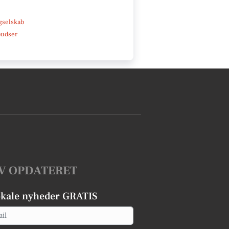
e
gselskab
pudser
V OPDATERET
okale nyheder GRATIS