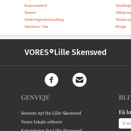
Supermarked
Tandlæg
Tømrer
Udlejnin
Undervognsbehandling
Vindues
Værtshus / bar
Øvrige
VORES
Lille Skensved
GENVEJE
BLI
Få l
Seneste nyt fra Lille Skensved
Email
Vores lokale erhverv
Kalenderen for Lille Skensved