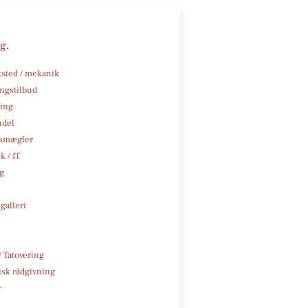
ng
.
sted / mekanik
ngstilbud
ning
ndel
smægler
k / IT
ng
galleri
/ Tatovering
isk rådgivning
r