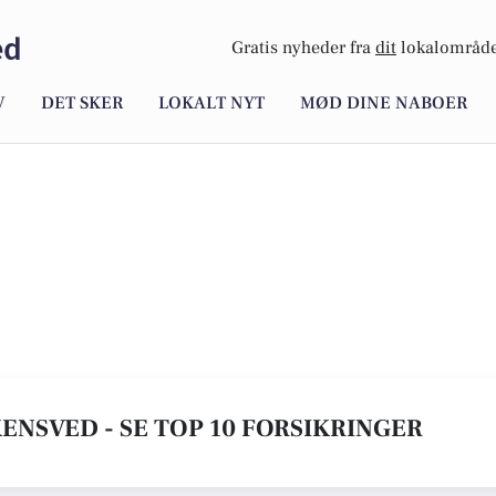
ed
Gratis nyheder fra
dit
lokalområde
V
DET SKER
LOKALT NYT
MØD DINE NABOER
KENSVED - SE TOP 10 FORSIKRINGER