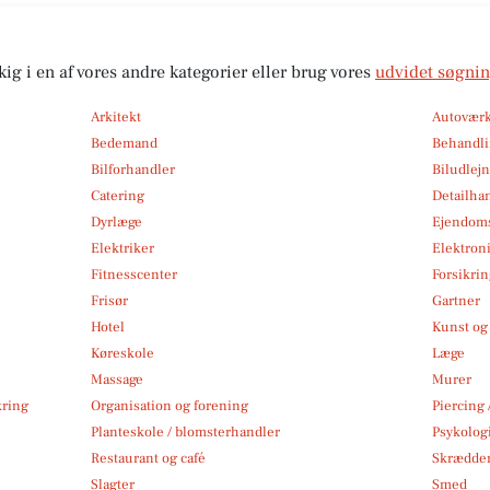
kig i en af vores andre kategorier eller brug vores
udvidet søgni
Arkitekt
Autoværk
Bedemand
Behandli
Bilforhandler
Biludlej
Catering
Detailha
Dyrlæge
Ejendom
Elektriker
Elektroni
Fitnesscenter
Forsikri
Frisør
Gartner
Hotel
Kunst og 
Køreskole
Læge
Massage
Murer
kring
Organisation og forening
Piercing 
Planteskole / blomsterhandler
Psykolog
Restaurant og café
Skrædde
Slagter
Smed