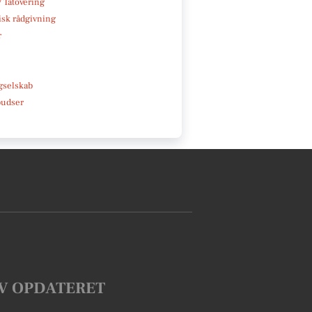
/ Tatovering
isk rådgivning
r
e
gselskab
pudser
V OPDATERET