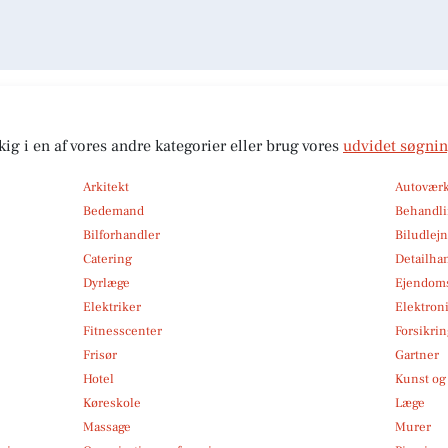
kig i en af vores andre kategorier eller brug vores
udvidet søgni
Arkitekt
Autoværk
Bedemand
Behandli
Bilforhandler
Biludlej
Catering
Detailha
Dyrlæge
Ejendom
Elektriker
Elektroni
Fitnesscenter
Forsikri
Frisør
Gartner
Hotel
Kunst og 
Køreskole
Læge
Massage
Murer