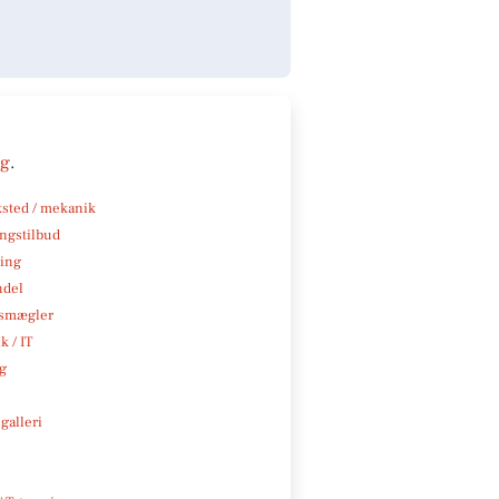
ng
.
sted / mekanik
ngstilbud
ning
ndel
smægler
k / IT
ng
galleri