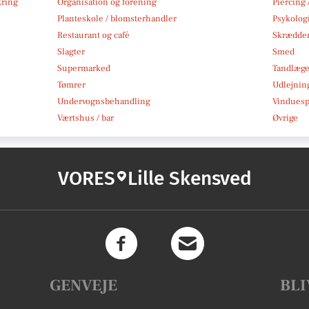
kring
Organisation og forening
Piercing 
Planteskole / blomsterhandler
Psykolog
Restaurant og café
Skrædde
Slagter
Smed
Supermarked
Tandlæg
Tømrer
Udlejnin
Undervognsbehandling
Vindues
Værtshus / bar
Øvrige
VORES
Lille Skensved
GENVEJE
BLI