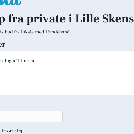
p fra private i Lille Sken
is bud fra lokale med Handyhand.
er
ning af lille reol
nte værktøj