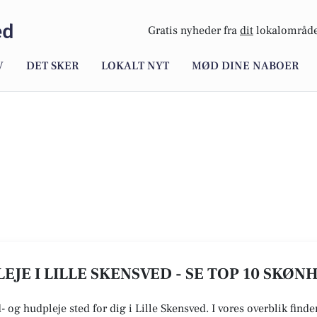
ed
Gratis nyheder fra
dit
lokalområde
V
DET SKER
LOKALT NYT
MØD DINE NABOER
JE I LILLE SKENSVED - SE TOP 10 SKØN
- og hudpleje sted for dig i Lille Skensved. I vores overblik find