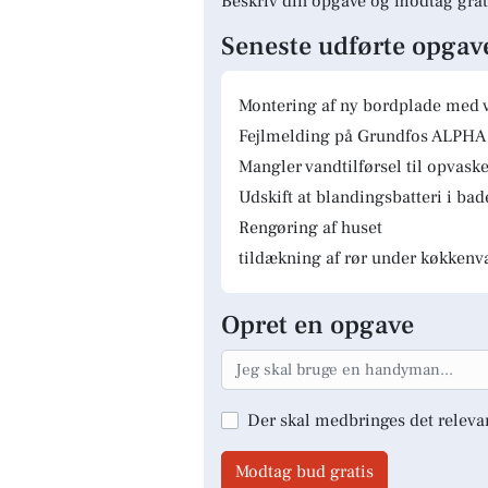
Beskriv din opgave og modtag grat
Seneste udførte opgav
Montering af ny bordplade med 
Fejlmelding på Grundfos ALPHA 
Mangler vandtilførsel til opvas
Udskift at blandingsbatteri i ba
Rengøring af huset
tildækning af rør under køkkenv
Opret en opgave
Der skal medbringes det releva
Modtag bud gratis