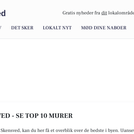
ed
Gratis nyheder fra
dit
lokalområde
V
DET SKER
LOKALT NYT
MØD DINE NABOER
ED - SE TOP 10 MURER
e Skensved, kan du her få et overblik over de bedste i byen. Uanse