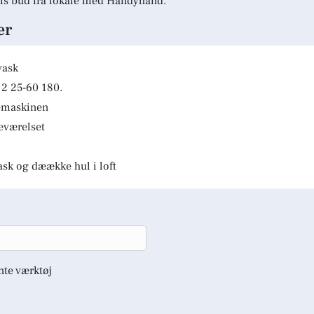
is bud fra lokale med Handyhand.
er
vask
2 25-60 180.
kemaskinen
deværelset
ask og dæække hul i loft
nte værktøj