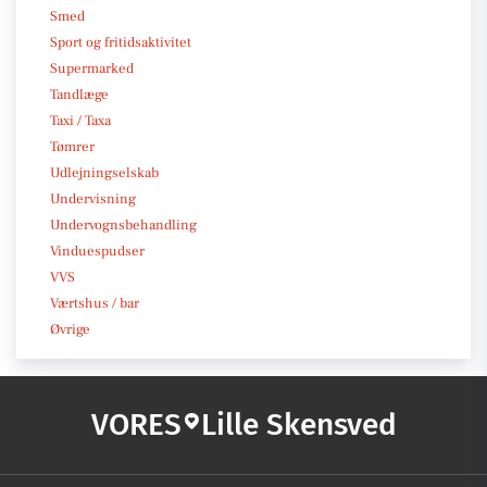
Smed
Sport og fritidsaktivitet
Supermarked
Tandlæge
Taxi / Taxa
Tømrer
Udlejningselskab
Undervisning
Undervognsbehandling
Vinduespudser
VVS
Værtshus / bar
Øvrige
VORES
Lille Skensved