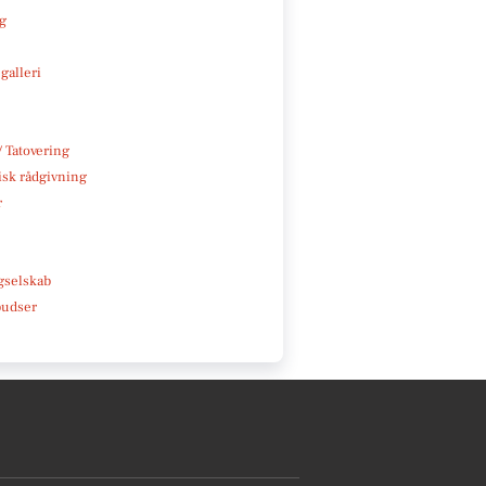
ng
galleri
/ Tatovering
isk rådgivning
r
e
gselskab
pudser