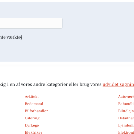
nte værktøj
kig i en af vores andre kategorier eller brug vores
udvidet søgni
Arkitekt
Autoværk
Bedemand
Behandli
Bilforhandler
Biludlej
Catering
Detailha
Dyrlæge
Ejendom
Elektriker
Elektroni