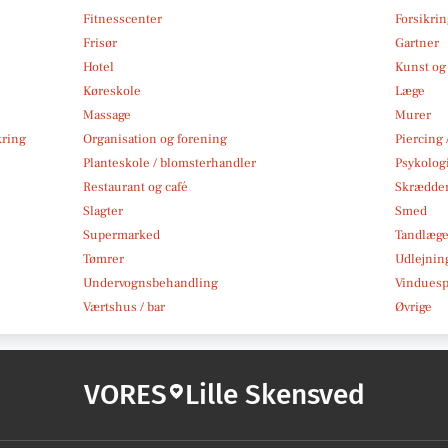
Fitnesscenter
Forsikri
Frisør
Gartner
Hotel
Kunst og 
Køreskole
Læge
Massage
Murer
kring
Organisation og forening
Piercing 
Planteskole / blomsterhandler
Psykolog
Restaurant og café
Skrædde
Slagter
Smed
Supermarked
Tandlæg
Tømrer
Udlejnin
Undervognsbehandling
Vindues
Værtshus / bar
Øvrige
VORES
Lille Skensved