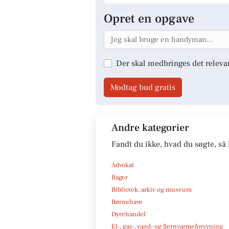
Opret en opgave
Der skal medbringes det releva
Modtag bud gratis
Andre kategorier
Fandt du ikke, hvad du søgte, så 
Advokat
Bager
Bibliotek, arkiv og museum
Børnehave
Dyrehandel
El-, gas-, vand- og fjernvarmeforsyning