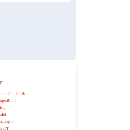
ng
.
sted / mekanik
ngstilbud
ning
ndel
smægler
k / IT