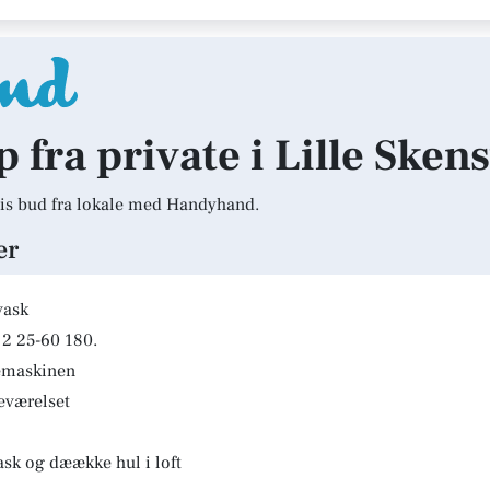
p fra private i Lille Sken
is bud fra lokale med Handyhand.
er
vask
2 25-60 180.
kemaskinen
deværelset
ask og dæække hul i loft