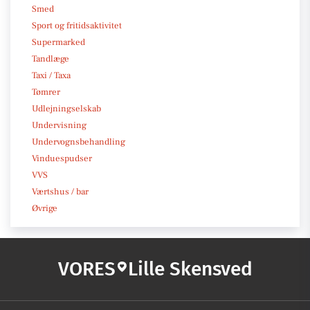
Smed
Sport og fritidsaktivitet
Supermarked
Tandlæge
Taxi / Taxa
Tømrer
Udlejningselskab
Undervisning
Undervognsbehandling
Vinduespudser
VVS
Værtshus / bar
Øvrige
VORES
Lille Skensved