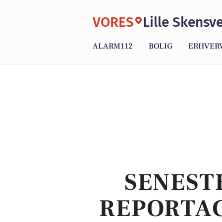
VORES
Lille Skensv
ALARM112
BOLIG
ERHVER
SENEST
REPORTAG