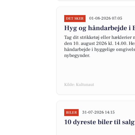
01-08-2026 07:05
DET SKER
Hyg og håndarbejde i 
Tag dit strikketøj eller hæklerier
den 10. august 2026 kl. 14.00. He
håndarbejde i hyggelige omgivelse
nybegynder.
Kilde: Kultunaut
31-07-2026 14:15
BILER
10 dyreste biler til 