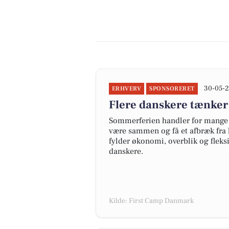
30-05-2
ERHVERV
SPONSORERET
Flere danskere tænker
Sommerferien handler for mange 
være sammen og få et afbræk fra 
fylder økonomi, overblik og fleks
danskere.
Kilde: First Camp Danmark