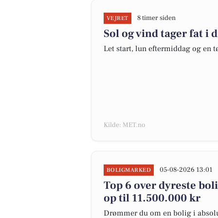
8 timer siden
VEJRET
Sol og vind tager fat i 
Let start, lun eftermiddag og en t
Kilde: MET.no
05-08-2026 13:01
BOLIGMARKED
Top 6 over dyreste bolig
op til 11.500.000 kr
Drømmer du om en bolig i absolut