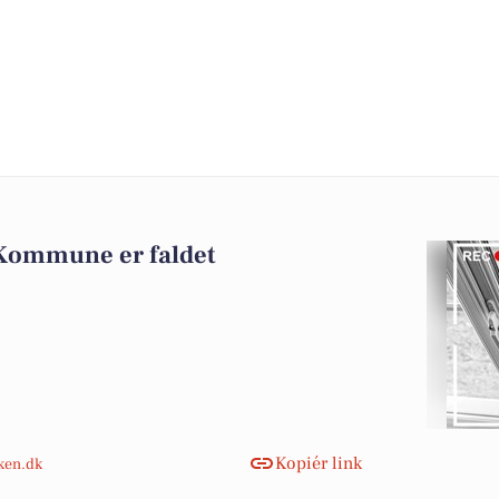
 Kommune er faldet
Kopiér link
nken.dk