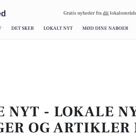
ed
Gratis nyheder fra
dit
lokalområde
V
DET SKER
LOKALT NYT
MØD DINE NABOER
E NYT - LOKALE N
ER OG ARTIKLER 