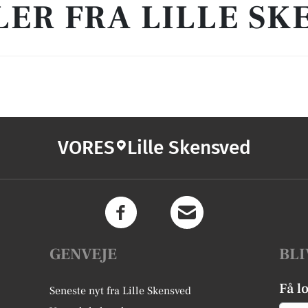
LER FRA LILLE SK
VORES
Lille Skensved
GENVEJE
BLI
Få l
Seneste nyt fra Lille Skensved