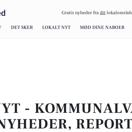
ed
Gratis nyheder fra
dit
lokalområde
V
DET SKER
LOKALT NYT
MØD DINE NABOER
NYT - KOMMUNALVA
NYHEDER, REPOR