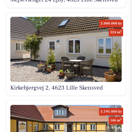
2.000.000 kr
2
124 m
Kirkebjergvej 2, 4623 Lille Skensved
3.595.000 kr
2
146 m