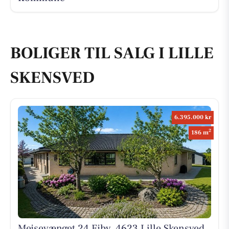
BOLIGER TIL SALG I LILLE
SKENSVED
6.395.000 kr
2
186 m
Mejsevænget 24 Ejby, 4623 Lille Skensved