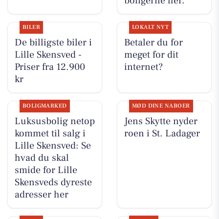
boligerne her.
BILER
LOKALT NYT
De billigste biler i
Betaler du for
Lille Skensved -
meget for dit
Priser fra 12.900
internet?
kr
BOLIGMARKED
MØD DINE NABOER
Luksusbolig netop
Jens Skytte nyder
kommet til salg i
roen i St. Ladager
Lille Skensved: Se
hvad du skal
smide for Lille
Skensveds dyreste
adresser her