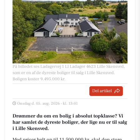
På billedet ses Ladagervej 1 Ll Ladager 4623 Lille Skensved,
som er en af de dyreste boliger til salg i Lille Skensved.
Boligen koster 9.495.000 kr.
Del artikel
Onsdag d. 05. aug. 2026 - kl. 13:01
Drømmer du om en bolig i absolut topklasse? Vi
har samlet de dyreste boliger, der lige nu er til salg
i Lille Skensved.
Med priser helt op til 11.500.000 kr, skal den store