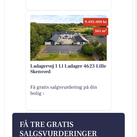
9.495.000 kr
2
361 m
Ladagervej 1 Ll Ladager 4623 Lille
Skensved
Få gratis salgsvurdering på din
bolig ›
FÅ TRE GRATIS
SALGSVURDERINGER