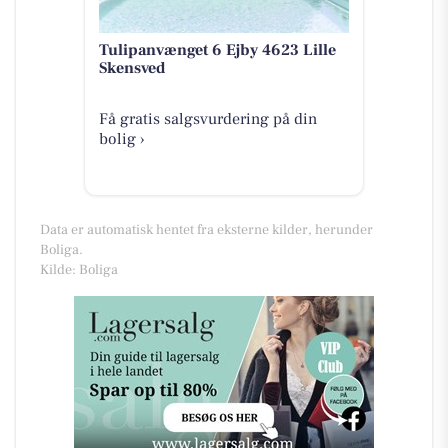
Tulipanvænget 6 Ejby 4623 Lille
Skensved
Få gratis salgsvurdering på din
bolig ›
Data er automatisk hentet fra eksterne kilder, herunder
Boliga.
Kilde: Boliga