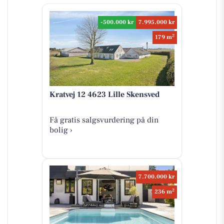
-500.000 kr
7.995.000 kr
2
179 m
Kratvej 12 4623 Lille Skensved
Få gratis salgsvurdering på din
bolig ›
7.700.000 kr
2
236 m