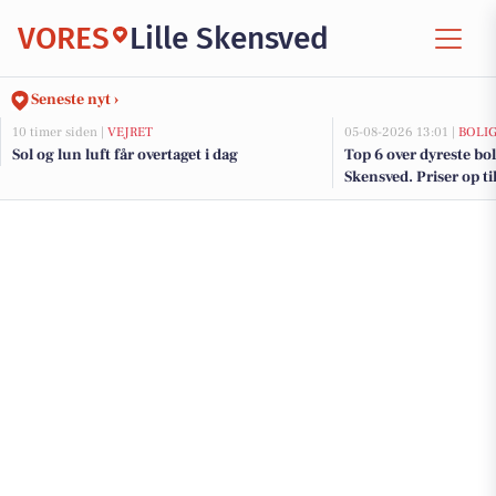
VORES
Lille Skensved
Seneste nyt ›
10 timer siden |
VEJRET
05-08-2026 13:01 |
BOLI
Sol og lun luft får overtaget i dag
Top 6 over dyreste bolig
Skensved. Priser op ti