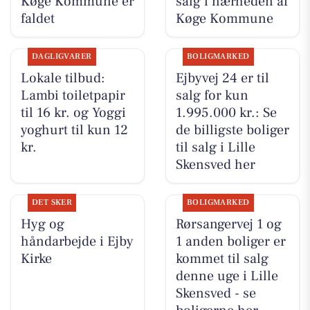
Køge Kommune er
salg i nærheden af
faldet
Køge Kommune
DAGLIGVARER
BOLIGMARKED
Lokale tilbud:
Ejbyvej 24 er til
Lambi toiletpapir
salg for kun
til 16 kr. og Yoggi
1.995.000 kr.: Se
yoghurt til kun 12
de billigste boliger
kr.
til salg i Lille
Skensved her
DET SKER
BOLIGMARKED
Hyg og
Rørsangervej 1 og
håndarbejde i Ejby
1 anden boliger er
Kirke
kommet til salg
denne uge i Lille
Skensved - se