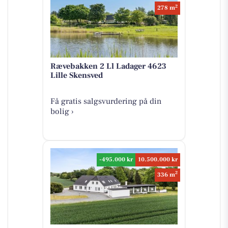
2
278 m
Rævebakken 2 Ll Ladager 4623
Lille Skensved
Få gratis salgsvurdering på din
bolig ›
-495.000 kr
10.500.000 kr
2
336 m