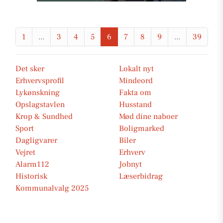
1
...
3
4
5
6
7
8
9
...
39
Det sker
Lokalt nyt
Erhvervsprofil
Mindeord
Lykønskning
Fakta om
Opslagstavlen
Husstand
Krop & Sundhed
Mød dine naboer
Sport
Boligmarked
Dagligvarer
Biler
Vejret
Erhverv
Alarm112
Jobnyt
Historisk
Læserbidrag
Kommunalvalg 2025