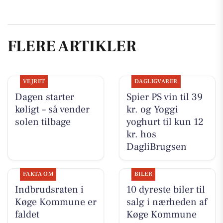
FLERE ARTIKLER
VEJRET
DAGLIGVARER
Dagen starter
Spier PS vin til 39
køligt – så vender
kr. og Yoggi
solen tilbage
yoghurt til kun 12
kr. hos
DagliBrugsen
FAKTA OM
BILER
Indbrudsraten i
10 dyreste biler til
Køge Kommune er
salg i nærheden af
faldet
Køge Kommune