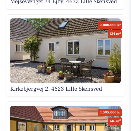
Mejsevænget 24 Ejby, 4623 Lille Skensved
2.000.000 kr
2
124 m
Kirkebjergvej 2, 4623 Lille Skensved
3.595.000 kr
2
146 m