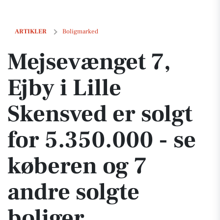
Mejsevænget 7, Ejby i Lille Skensved er solgt for 5.350.000 - se køber
ARTIKLER
Boligmarked
Mejsevænget 7,
Ejby i Lille
Skensved er solgt
for 5.350.000 - se
køberen og 7
andre solgte
boliger