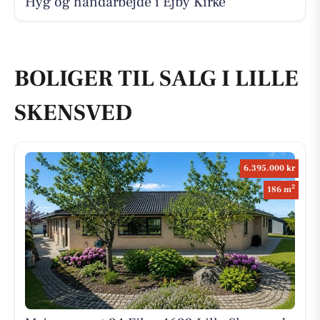
Hyg og håndarbejde i Ejby Kirke
BOLIGER TIL SALG I LILLE
SKENSVED
6.395.000 kr
2
186 m