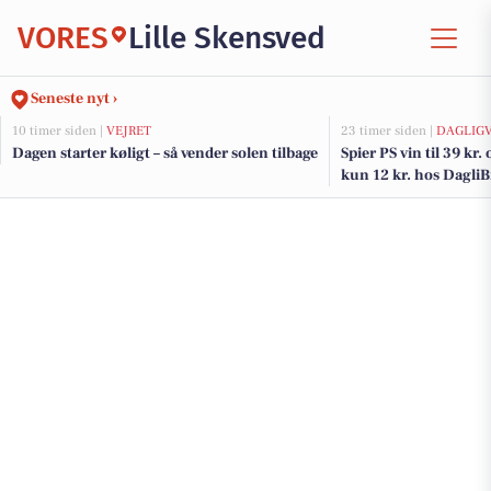
VORES
Lille Skensved
Seneste nyt ›
10 timer siden |
VEJRET
23 timer siden |
DAGLIG
Dagen starter køligt – så vender solen tilbage
Spier PS vin til 39 kr.
kun 12 kr. hos Dagli