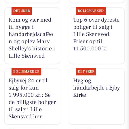
DET SKER
BOLIGMARKED
Kom og vær med
Top 6 over dyreste
til hygge i
boliger til salg i
håndarbejdscafée
Lille Skensved.
n og oplev Mary
Priser op til
Shelley's historie i
11.500.000 kr
Lille Skensved
BOLIGMARKED
DET SKER
Ejbyvej 24 er til
Hyg og
salg for kun
håndarbejde i Ejby
1.995.000 kr.: Se
Kirke
de billigste boliger
til salg i Lille
Skensved her