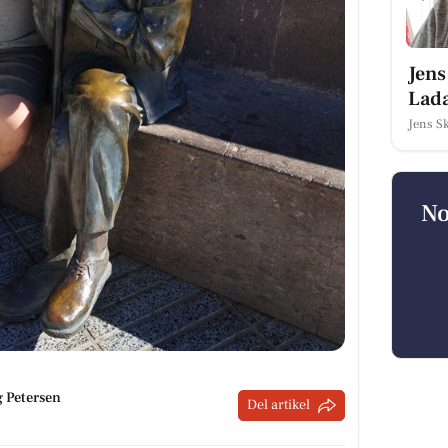
Jens
Lad
Jens Sk
No
 Petersen
Del artikel