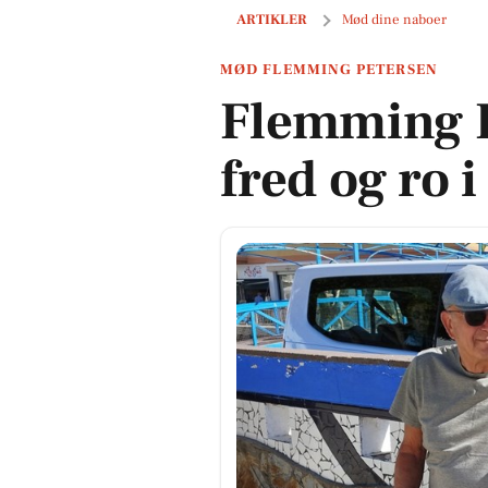
Flemming Petersen finder fred og ro
ARTIKLER
Mød dine naboer
MØD FLEMMING PETERSEN
Flemming P
fred og ro 