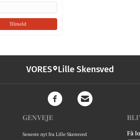
Tilmeld
VORES
Lille Skensved
GENVEJE
BLI
Få l
Seneste nyt fra Lille Skensved