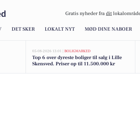
ed
Gratis nyheder fra
dit
lokalområde
V
DET SKER
LOKALT NYT
MØD DINE NABOER
05-08-2026 13:01 |
BOLIGMARKED
Top 6 over dyreste boliger til salg i Lille
Skensved. Priser op til 11.500.000 kr