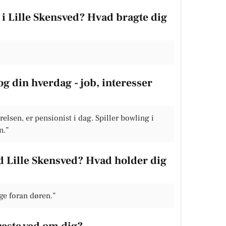
i Lille Skensved? Hvad bragte dig
og din hverdag - job, interesser
elsen, er pensionist i dag. Spiller bowling i
n.”
d Lille Skensved? Hvad holder dig
ge foran døren.”
reste ved om dig?