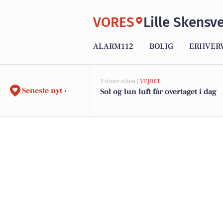
VORES
Lille Skensv
ALARM112
BOLIG
ERHVER
2 timer siden |
VEJRET
Seneste nyt ›
Sol og lun luft får overtaget i dag