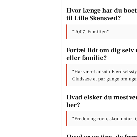
Hvor længe har du boet 
til Lille Skensved?
“2007, Familien”
Fortæl lidt om dig selv 
eller familie?
“Har været ansat i Færdselsstyr
Gladsaxe et par gange om uge
Hvad elsker du mest ve
her?
“Freden og roen, skøn natur li
Hvad er en ting, de fær