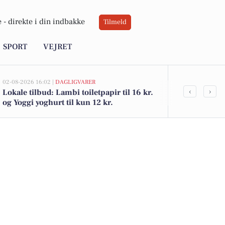
 -
direkte i din indbakke
Tilmeld
SPORT
VEJRET
02-08-2026 16:02 |
DAGLIGVARER
02-08-2026 15:07
‹
›
Lokale tilbud: Lambi toiletpapir til 16 kr.
Mejsevænget 
og Yoggi yoghurt til kun 12 kr.
solgt for 5.
andre solgte