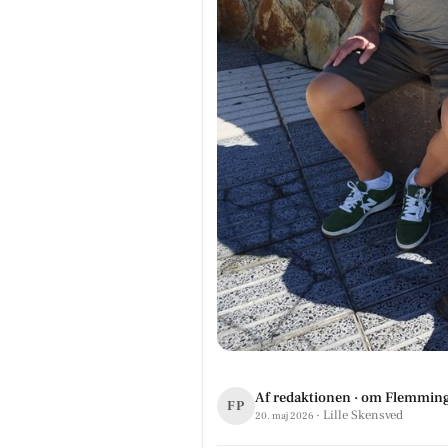
Af redaktionen · om Flemming
FP
· Lille Skensved
20. maj 2026