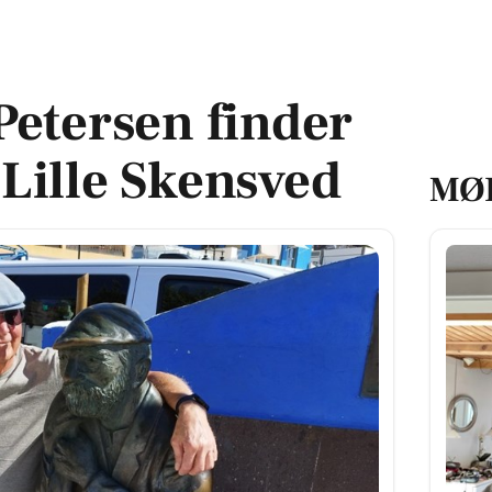
 i Lille Skensved
etersen finder
i Lille Skensved
MØ