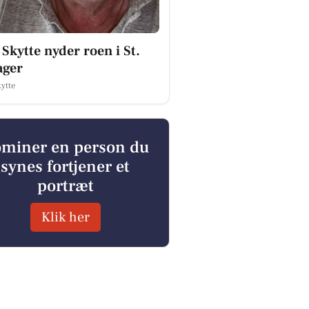
 Skytte nyder roen i St.
ager
ytte
miner en person du
synes fortjener et
portræt
Klik her