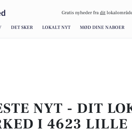
ed
Gratis nyheder fra
dit
lokalområde
V
DET SKER
LOKALT NYT
MØD DINE NABOER
STE NYT - DIT L
KED I 4623 LILLE