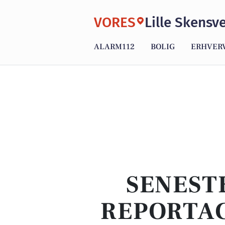
VORES
Lille Skensv
ALARM112
BOLIG
ERHVER
SENEST
REPORTAG