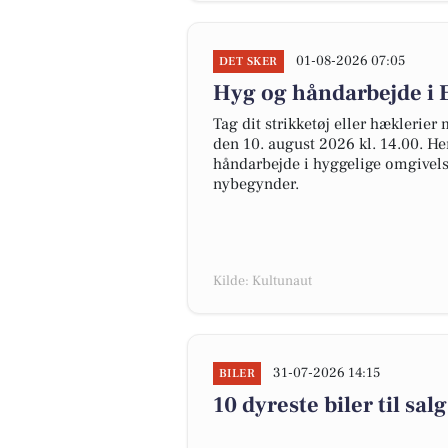
01-08-2026 07:05
DET SKER
Hyg og håndarbejde i 
Tag dit strikketøj eller hæklerier
den 10. august 2026 kl. 14.00. He
håndarbejde i hyggelige omgivelse
nybegynder.
Kilde: Kultunaut
31-07-2026 14:15
BILER
10 dyreste biler til 