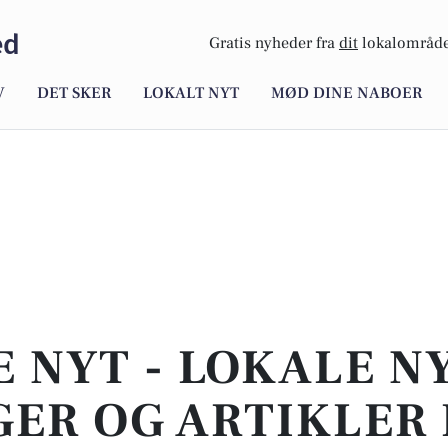
ed
Gratis nyheder fra
dit
lokalområde
V
DET SKER
LOKALT NYT
MØD DINE NABOER
E NYT - LOKALE N
ER OG ARTIKLER 