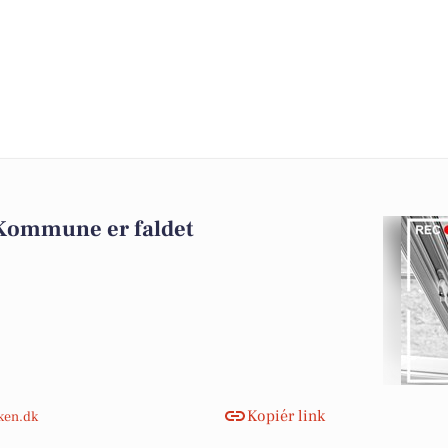
 Kommune er faldet
Kopiér link
nken.dk