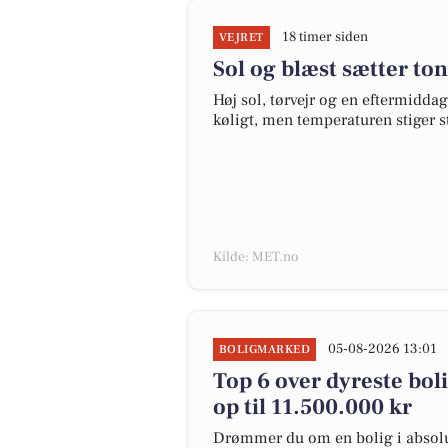
18 timer siden
VEJRET
Sol og blæst sætter ton
Høj sol, tørvejr og en eftermidda
køligt, men temperaturen stiger 
Kilde: MET.no
05-08-2026 13:01
BOLIGMARKED
Top 6 over dyreste bolig
op til 11.500.000 kr
Drømmer du om en bolig i absolut