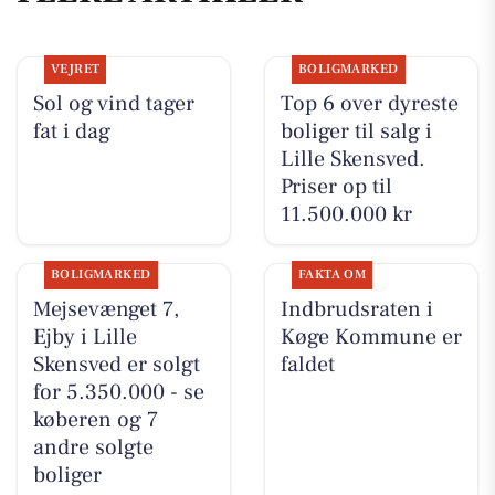
VEJRET
BOLIGMARKED
Sol og vind tager
Top 6 over dyreste
fat i dag
boliger til salg i
Lille Skensved.
Priser op til
11.500.000 kr
BOLIGMARKED
FAKTA OM
Mejsevænget 7,
Indbrudsraten i
Ejby i Lille
Køge Kommune er
Skensved er solgt
faldet
for 5.350.000 - se
køberen og 7
andre solgte
boliger