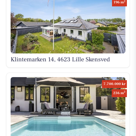
2
196 m
Klintemarken 14, 4623 Lille Skensved
7.700.000 kr
2
236 m