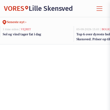
VORES
Lille Skensved
Seneste nyt ›
1 time siden |
VEJRET
05-08-2026 13:01 |
BOLI
Sol og vind tager fat i dag
Top 6 over dyreste bolig
Skensved. Priser op ti