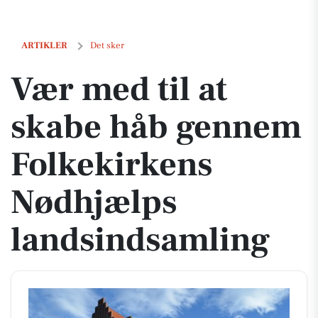
Vær med til at skabe håb gennem Folkekirkens Nødhjælps landsinds
ARTIKLER
Det sker
Vær med til at
skabe håb gennem
Folkekirkens
Nødhjælps
landsindsamling