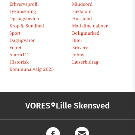
Erhvervsprofil
Mindeord
Lykønskning
Fakta om
Opslagstavlen
Husstand
Krop & Sundhed
Mød dine naboer
Sport
Boligmarked
Dagligvarer
Biler
Vejret
Erhverv
Alarm112
Jobnyt
Historisk
Læserbidrag
Kommunalvalg 2025
VORES
Lille Skensved