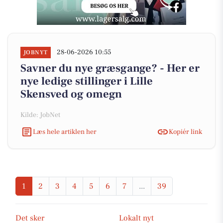
28-06-2026 10:55
JOBNYT
Savner du nye græsgange? - Her er
nye ledige stillinger i Lille
Skensved og omegn
Kilde: JobNet
Læs hele artiklen her
Kopiér link
1
2
3
4
5
6
7
...
39
Det sker
Lokalt nyt