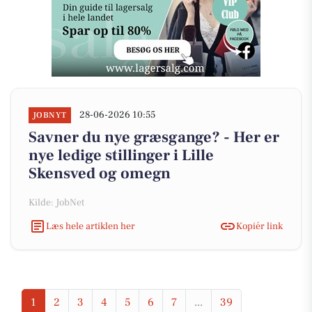
28-06-2026 10:55
JOBNYT
Savner du nye græsgange? - Her er
nye ledige stillinger i Lille
Skensved og omegn
Kilde: JobNet
Læs hele artiklen her
Kopiér link
1
2
3
4
5
6
7
...
39