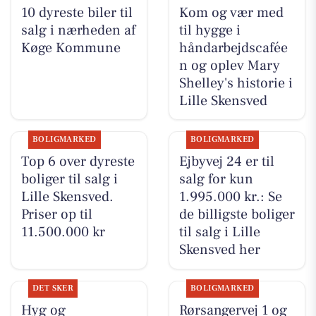
10 dyreste biler til
Kom og vær med
salg i nærheden af
til hygge i
Køge Kommune
håndarbejdscafée
n og oplev Mary
Shelley's historie i
Lille Skensved
BOLIGMARKED
BOLIGMARKED
Top 6 over dyreste
Ejbyvej 24 er til
boliger til salg i
salg for kun
Lille Skensved.
1.995.000 kr.: Se
Priser op til
de billigste boliger
11.500.000 kr
til salg i Lille
Skensved her
DET SKER
BOLIGMARKED
Hyg og
Rørsangervej 1 og