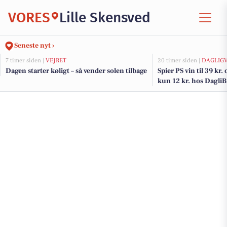
VORES
Lille Skensved
Seneste nyt ›
7 timer siden |
VEJRET
20 timer siden |
DAGLIG
Dagen starter køligt – så vender solen tilbage
Spier PS vin til 39 kr.
kun 12 kr. hos Dagli