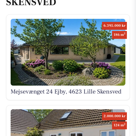
SKENSVED
6.395.000 kr
2
186 m
Mejsevænget 24 Ejby, 4623 Lille Skensved
2.000.000 kr
2
124 m