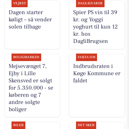
VEJRET
DAGLIGVARER
Dagen starter
Spier PS vin til 39
køligt – så vender
kr. og Yoggi
solen tilbage
yoghurt til kun 12
kr. hos
DagliBrugsen
BOLIGMARKED
FAKTA OM
Mejsevænget 7,
Indbrudsraten i
Ejby i Lille
Køge Kommune er
Skensved er solgt
faldet
for 5.350.000 - se
køberen og 7
andre solgte
boliger
BILER
DET SKER