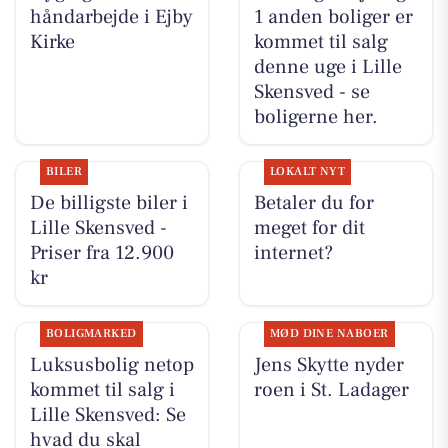
håndarbejde i Ejby
1 anden boliger er
Kirke
kommet til salg
denne uge i Lille
Skensved - se
boligerne her.
BILER
LOKALT NYT
De billigste biler i
Betaler du for
Lille Skensved -
meget for dit
Priser fra 12.900
internet?
kr
BOLIGMARKED
MØD DINE NABOER
Luksusbolig netop
Jens Skytte nyder
kommet til salg i
roen i St. Ladager
Lille Skensved: Se
hvad du skal