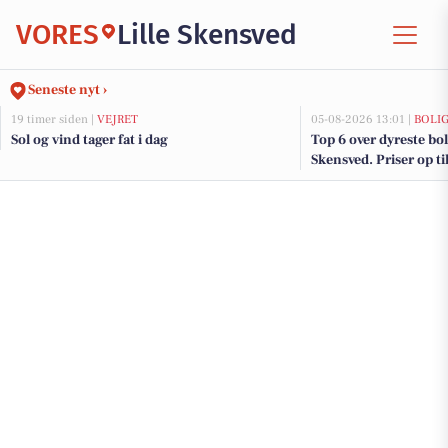
VORES
Lille Skensved
Seneste nyt ›
19 timer siden |
VEJRET
05-08-2026 13:01 |
BOLI
Sol og vind tager fat i dag
Top 6 over dyreste bolig
Skensved. Priser op ti