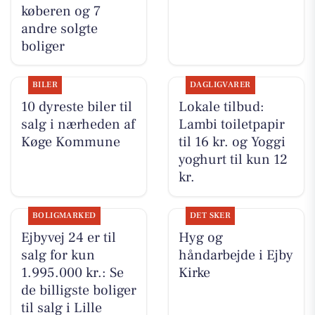
køberen og 7
andre solgte
boliger
BILER
DAGLIGVARER
10 dyreste biler til
Lokale tilbud:
salg i nærheden af
Lambi toiletpapir
Køge Kommune
til 16 kr. og Yoggi
yoghurt til kun 12
kr.
BOLIGMARKED
DET SKER
Ejbyvej 24 er til
Hyg og
salg for kun
håndarbejde i Ejby
1.995.000 kr.: Se
Kirke
de billigste boliger
til salg i Lille