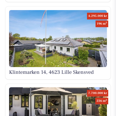
4.295.000 kr
2
196 m
Klintemarken 14, 4623 Lille Skensved
7.700.000 kr
2
236 m