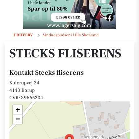
Stecks fliserens
ERHVERV
Vinduespudser i Lille Skensved
STECKS FLISERENS
Kontakt Stecks fliserens
Kulerupvej 24
4140 Borup
CVR: 39665204
+
−