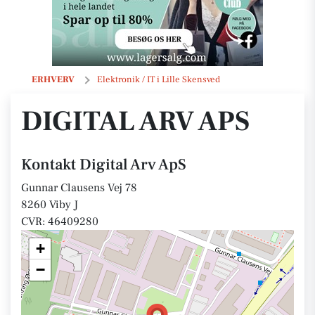
Digital Arv ApS
ERHVERV
Elektronik / IT i Lille Skensved
DIGITAL ARV APS
Kontakt Digital Arv ApS
Gunnar Clausens Vej 78
8260 Viby J
CVR: 46409280
+
−