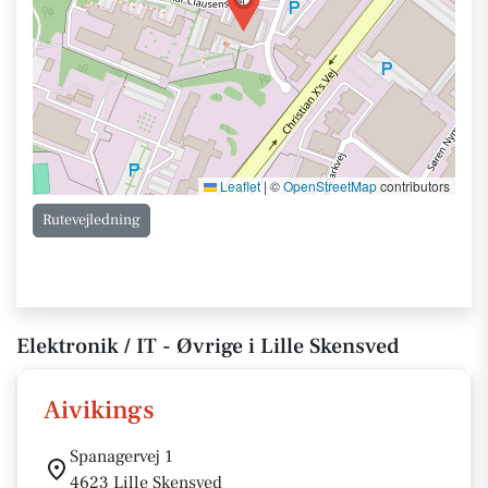
Leaflet
|
©
OpenStreetMap
contributors
Rutevejledning
Elektronik / IT - Øvrige i Lille Skensved
Aivikings
Spanagervej 1
4623 Lille Skensved