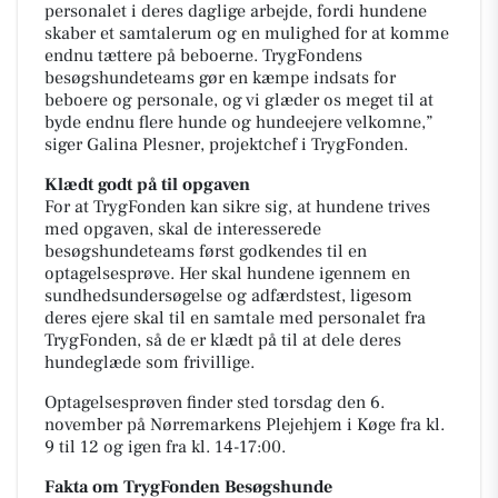
personalet i deres daglige arbejde, fordi hundene
skaber et samtalerum og en mulighed for at komme
endnu tættere på beboerne. TrygFondens
besøgshundeteams gør en kæmpe indsats for
beboere og personale, og vi glæder os meget til at
byde endnu flere hunde og hundeejere velkomne,”
siger Galina Plesner, projektchef i TrygFonden.
Klædt godt på til opgaven
For at TrygFonden kan sikre sig, at hundene trives
med opgaven, skal de interesserede
besøgshundeteams først godkendes til en
optagelsesprøve. Her skal hundene igennem en
sundhedsundersøgelse og adfærdstest, ligesom
deres ejere skal til en samtale med personalet fra
TrygFonden, så de er klædt på til at dele deres
hundeglæde som frivillige.
Optagelsesprøven finder sted torsdag den 6.
november på Nørremarkens Plejehjem i Køge fra kl.
9 til 12 og igen fra kl. 14-17:00.
Fakta om TrygFonden Besøgshunde