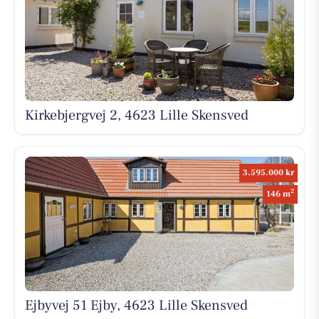
Kirkebjergvej 2, 4623 Lille Skensved
3.595.000 kr
2
146 m
Ejbyvej 51 Ejby, 4623 Lille Skensved