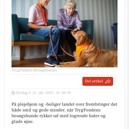
TrygFonden Besøgshunde
Del artikel
Tirsdag d. 21. okt. 2025 - kl. 08:49
På plejehjem og -boliger landet over frembringer det
både smil og gode minder, når TrygFondens
besøgshunde rykker ud med logrende haler og
glade øjne.