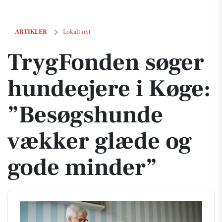
TrygFonden søger hundeejere i Køge: ”Besøgshunde vækker glæde o
ARTIKLER
Lokalt nyt
TrygFonden søger
hundeejere i Køge:
”Besøgshunde
vækker glæde og
gode minder”