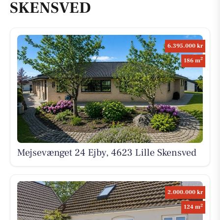
SKENSVED
6.395.000 kr
2
186 m
Mejsevænget 24 Ejby, 4623 Lille Skensved
2.000.000 kr
2
124 m