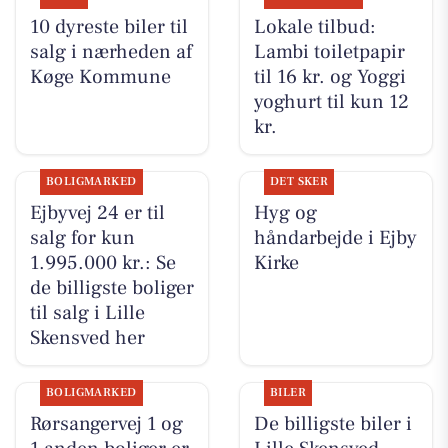
10 dyreste biler til
Lokale tilbud:
salg i nærheden af
Lambi toiletpapir
Køge Kommune
til 16 kr. og Yoggi
yoghurt til kun 12
kr.
BOLIGMARKED
DET SKER
Ejbyvej 24 er til
Hyg og
salg for kun
håndarbejde i Ejby
1.995.000 kr.: Se
Kirke
de billigste boliger
til salg i Lille
Skensved her
BOLIGMARKED
BILER
Rørsangervej 1 og
De billigste biler i