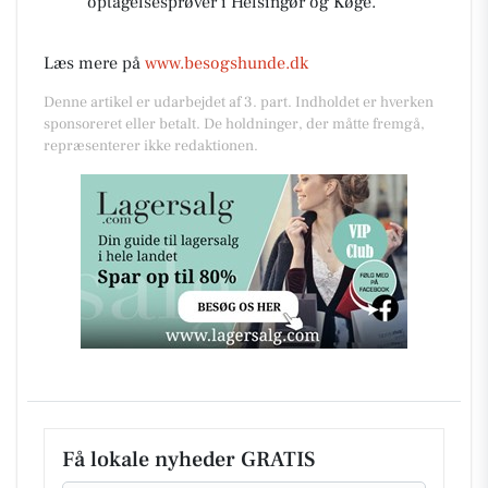
optagelsesprøver i Helsingør og Køge.
Læs mere på
www.besogshunde.dk
Denne artikel er udarbejdet af 3. part. Indholdet er hverken
sponsoreret eller betalt. De holdninger, der måtte fremgå,
repræsenterer ikke redaktionen.
Få lokale nyheder GRATIS