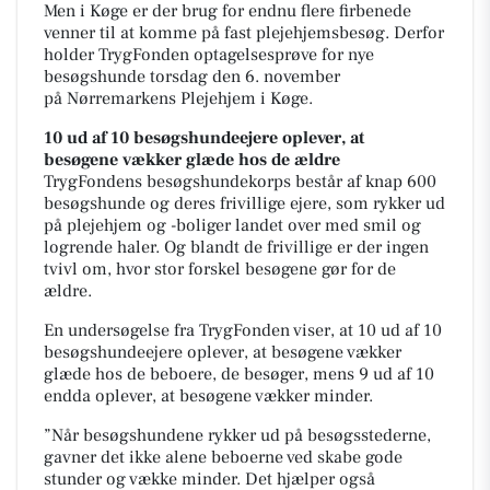
Men i Køge er der brug for endnu flere firbenede
venner til at komme på fast plejehjemsbesøg. Derfor
holder TrygFonden optagelsesprøve for nye
besøgshunde torsdag den 6. november
på Nørremarkens Plejehjem i Køge.
10 ud af 10 besøgshundeejere oplever, at
besøgene vækker glæde hos de ældre
TrygFondens besøgshundekorps består af knap 600
besøgshunde og deres frivillige ejere, som rykker ud
på plejehjem og -boliger landet over med smil og
logrende haler. Og blandt de frivillige er der ingen
tvivl om, hvor stor forskel besøgene gør for de
ældre.
En undersøgelse fra TrygFonden viser, at 10 ud af 10
besøgshundeejere oplever, at besøgene vækker
glæde hos de beboere, de besøger, mens 9 ud af 10
endda oplever, at besøgene vækker minder.
”Når besøgshundene rykker ud på besøgsstederne,
gavner det ikke alene beboerne ved skabe gode
stunder og vække minder. Det hjælper også