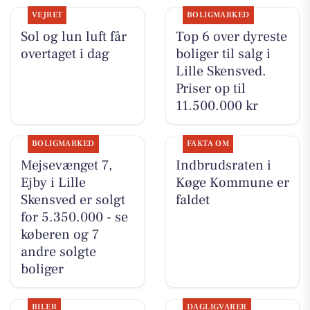
VEJRET
BOLIGMARKED
Sol og lun luft får
Top 6 over dyreste
overtaget i dag
boliger til salg i
Lille Skensved.
Priser op til
11.500.000 kr
BOLIGMARKED
FAKTA OM
Mejsevænget 7,
Indbrudsraten i
Ejby i Lille
Køge Kommune er
Skensved er solgt
faldet
for 5.350.000 - se
køberen og 7
andre solgte
boliger
BILER
DAGLIGVARER