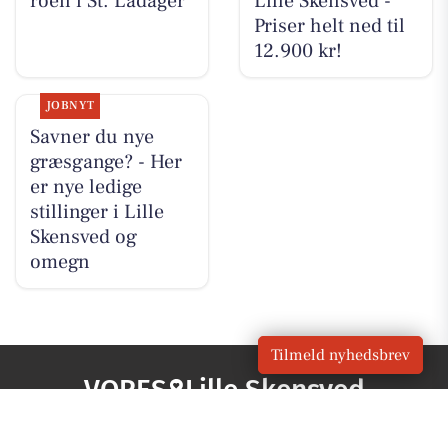
roen i St. Ladager
Lille Skensved -
Priser helt ned til
12.900 kr!
JOBNYT
Savner du nye
græsgange? - Her
er nye ledige
stillinger i Lille
Skensved og
omegn
Tilmeld nyhedsbrev
VORES
Lille Skensved