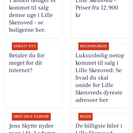
1 anden boliger er
Lille Skensved -
kommet til salg
Priser fra 12.900
denne uge i Lille
kr
Skensved - se
boligerne her.
LOKALT NYT
BOLIGMARKED
Betaler du for
Luksusbolig netop
meget for dit
kommet til salg i
internet?
Lille Skensved: Se
hvad du skal
smide for Lille
Skensveds dyreste
adresser her
MØD DINE NABOER
BILER
Jens Skytte nyder
De billigste biler i