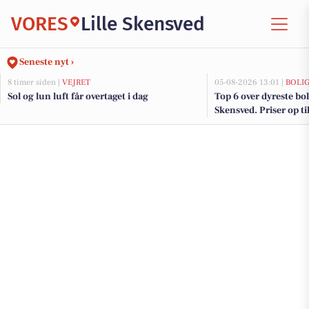
VORES
Lille Skensved
Seneste nyt ›
8 timer siden |
VEJRET
05-08-2026 13:01 |
BOLI
Sol og lun luft får overtaget i dag
Top 6 over dyreste bolig
Skensved. Priser op ti